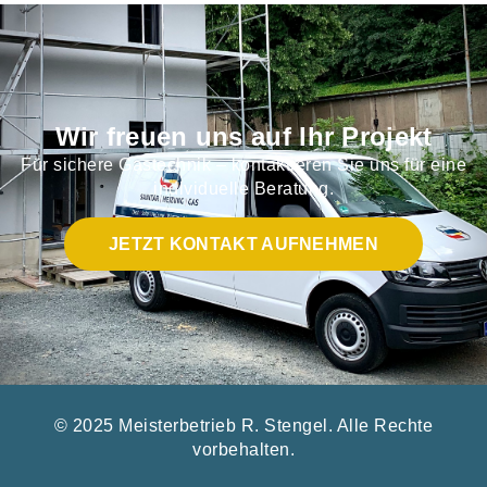
Wir freuen uns auf Ihr Projekt
Für sichere Gastechnik – kontaktieren Sie uns für eine
individuelle Beratung.​
JETZT KONTAKT AUFNEHMEN
© 2025 Meisterbetrieb R. Stengel. Alle Rechte
vorbehalten.