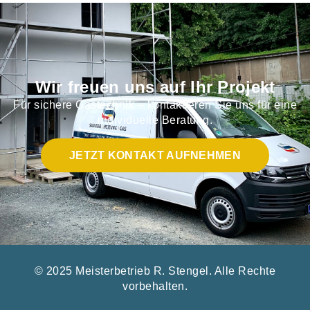
Wir freuen uns auf Ihr Projekt
Für sichere Gastechnik – kontaktieren Sie uns für eine
individuelle Beratung.​
JETZT KONTAKT AUFNEHMEN
© 2025 Meisterbetrieb R. Stengel. Alle Rechte
vorbehalten.